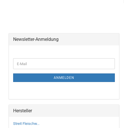
Newsletter-Anmeldung
WEITER
E-
ZUR
Mail
NEWSLETTER-
ANMELDUNG
ANMELDEN
Hersteller
Streit Fleischw...